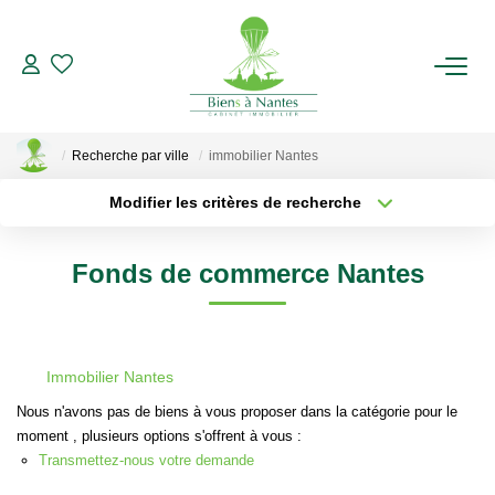
ACHETER
Recherche par ville
immobilier Nantes
LOUER
Modifier les critères de recherche
Localisation
Type de transaction
ESTIMER
Surface min
Fonds de commerce Nantes
Type de bien
Plus de critères
Budget max
BIENS VENDUS
Créer une alerte
NOTRE AGENCE
Immobilier Nantes
Nous n'avons pas de biens à vous proposer dans la catégorie pour le
Qui Sommes-Nous
moment , plusieurs options s'offrent à vous :
Notre Équipe
Transmettez-nous votre demande
Nous Rejoindre