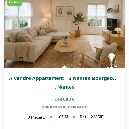
Exclusif
A Vendre Appartement T3 Nantes Bourgeonnières
,
Nantes
149 000 €
product.price.fees_charges.teaser
67
M²
Réf :
2285IE
3
Pièce(s)