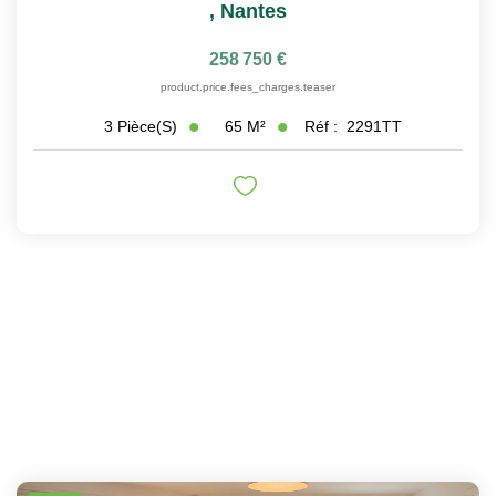
,
Nantes
258 750 €
product.price.fees_charges.teaser
65
M²
Réf :
2291TT
3
Pièce(s)