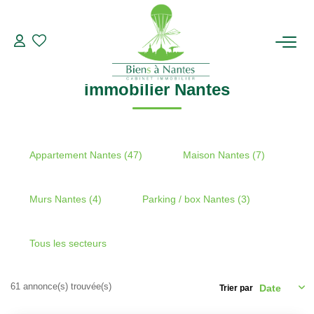
Recherche par ville
immobilier Nantes
Modifier les critères de recherche
Type de transaction
Localisation
Acheter
Localisation
ACHETER
immobilier Nantes
Type de bien
Sélectionnez...
Surface min
LOUER
Plus de critères
Budget max
ESTIMER
Appartement Nantes (47)
Maison Nantes (7)
Créer une alerte
BIENS VENDUS
Murs Nantes (4)
Parking / box Nantes (3)
NOTRE AGENCE
Tous les secteurs
Qui Sommes-Nous
61 annonce(s) trouvée(s)
Trier par
Notre Équipe