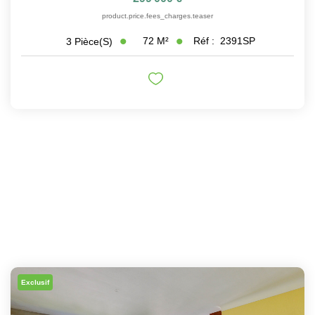
product.price.fees_charges.teaser
72
M²
Réf :
2391SP
3
Pièce(s)
Exclusif