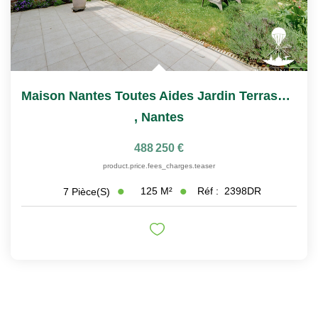
Maison Nantes Toutes Aides Jardin Terrasse Et Garage
,
Nantes
488 250 €
product.price.fees_charges.teaser
125
M²
Réf :
2398DR
7
Pièce(s)