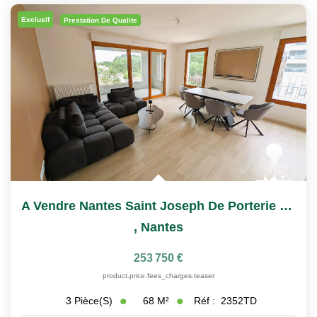
Nous Rejoindre
Exclusif
Prestation De Qualite
Nos Actualités
CONTACT
A Vendre Nantes Saint Joseph De Porterie T3 2025
,
Nantes
253 750 €
product.price.fees_charges.teaser
68
M²
Réf :
2352TD
3
Pièce(s)