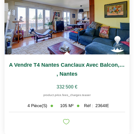
A Vendre T4 Nantes Canclaux Avec Balcon, Ascenseur Et Box
,
Nantes
332 500 €
product.price.fees_charges.teaser
105
M²
Réf :
2364IE
4
Pièce(s)