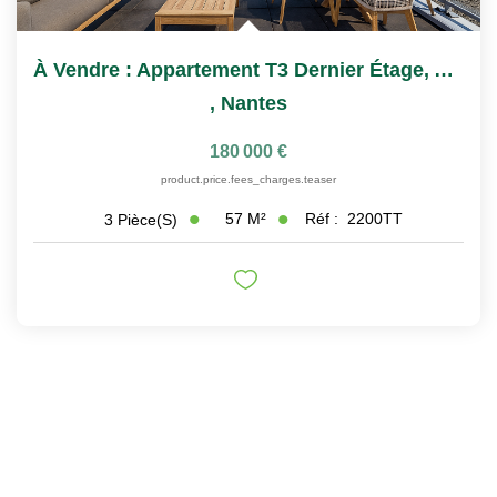
À Vendre : Appartement T3 Dernier Étage, Ascenseur,...
,
Nantes
180 000 €
product.price.fees_charges.teaser
57
M²
Réf :
2200TT
3
Pièce(s)