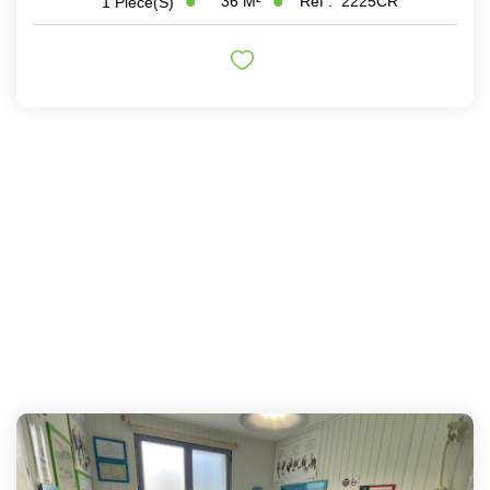
36
M²
Réf :
2225CR
1
Pièce(s)