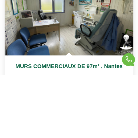
MURS COMMERCIAUX DE 97m²
,
Nantes
233 000 €
product.price.fees_charges.teaser
100
M²
Réf :
2068FG
5
Pièce(s)