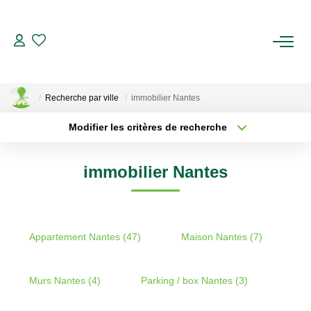
ACHETER
Recherche par ville
immobilier Nantes
LOUER
Modifier les critères de recherche
Localisation
Type de transaction
ESTIMER
Surface min
immobilier Nantes
Type de bien
Plus de critères
Budget max
BIENS VENDUS
Créer une alerte
NOTRE AGENCE
Appartement Nantes (47)
Maison Nantes (7)
Qui Sommes-Nous
Murs Nantes (4)
Parking / box Nantes (3)
Notre Équipe
Nous Rejoindre