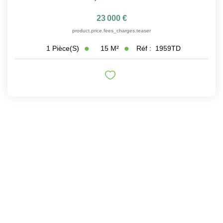
23 000 €
product.price.fees_charges.teaser
15
M²
Réf :
1959TD
1
Pièce(s)