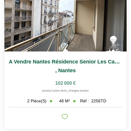
A Vendre Nantes Résidence Senior Les Castalies T2
,
Nantes
102 000 €
product.price.fees_charges.teaser
48
M²
Réf :
2256TD
2
Pièce(s)