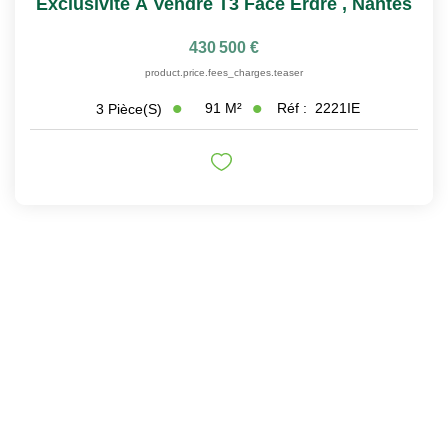
Exclusivité À Vendre T3 Face Erdre
,
Nantes
430 500 €
product.price.fees_charges.teaser
91
M²
Réf :
2221IE
3
Pièce(s)