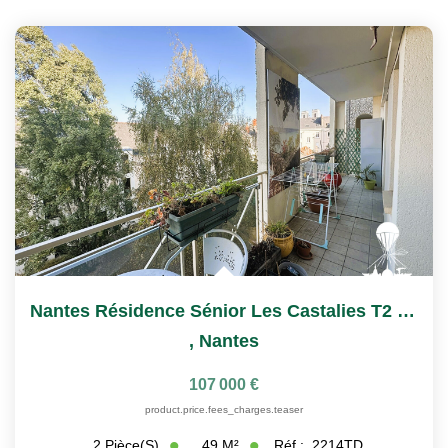
Nantes Résidence Sénior Les Castalies T2 À Vendre Avec...
,
Nantes
107 000 €
product.price.fees_charges.teaser
49
M²
Réf :
2214TD
2
Pièce(s)