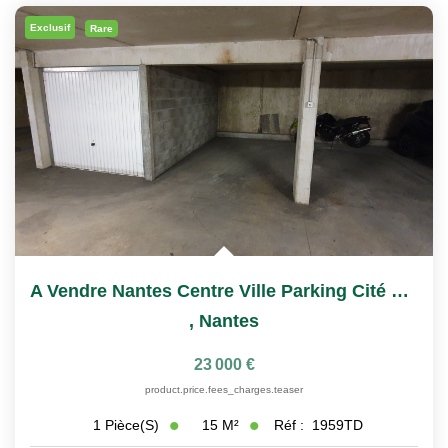
Nous Rejoindre
Exclusif
Rare
Nos Actualités
CONTACT
A Vendre Nantes Centre Ville Parking Cité Des Congrès
,
Nantes
23 000 €
product.price.fees_charges.teaser
15
M²
Réf :
1959TD
1
Pièce(s)