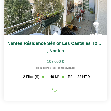
Nantes Résidence Sénior Les Castalies T2 À Vendre Avec...
,
Nantes
107 000 €
product.price.fees_charges.teaser
49
M²
Réf :
2214TD
2
Pièce(s)