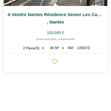
A Vendre Nantes Résidence Senior Les Castalies T2
,
Nantes
102 000 €
product.price.fees_charges.teaser
48
M²
Réf :
2256TD
2
Pièce(s)