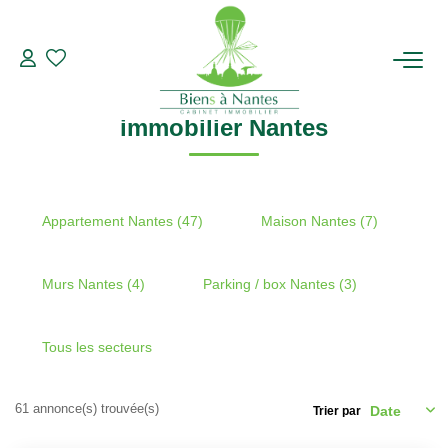
Recherche par ville
immobilier Nantes
Modifier les critères de recherche
Type de transaction
Localisation
Acheter
Localisation
ACHETER
immobilier Nantes
Type de bien
Sélectionnez...
Surface min
LOUER
Plus de critères
Budget max
ESTIMER
Appartement Nantes (47)
Maison Nantes (7)
Créer une alerte
BIENS VENDUS
Murs Nantes (4)
Parking / box Nantes (3)
NOTRE AGENCE
Tous les secteurs
Qui Sommes-Nous
61 annonce(s) trouvée(s)
Trier par
Notre Équipe