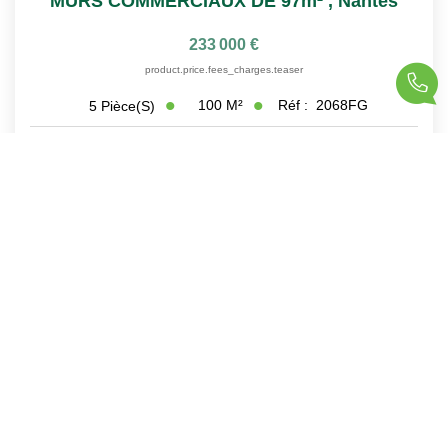
MURS COMMERCIAUX DE 97m²
,
Nantes
233 000 €
product.price.fees_charges.teaser
100
M²
Réf :
2068FG
5
Pièce(s)