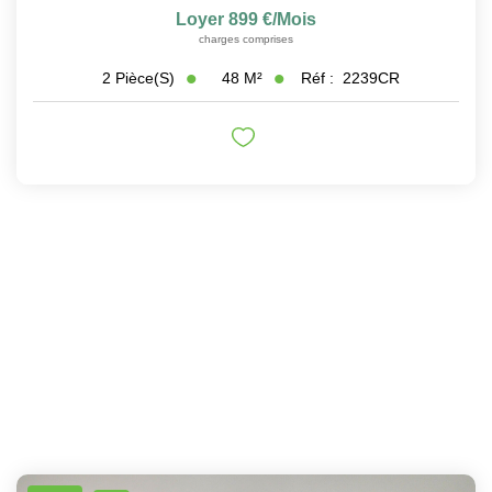
Loyer 899 €/mois
charges comprises
48
M²
Réf :
2239CR
2
Pièce(s)