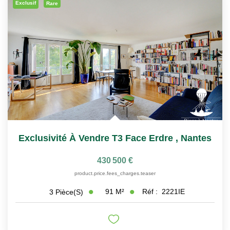
Exclusif
Rare
Exclusivité À Vendre T3 Face Erdre
,
Nantes
430 500 €
product.price.fees_charges.teaser
91
M²
Réf :
2221IE
3
Pièce(s)