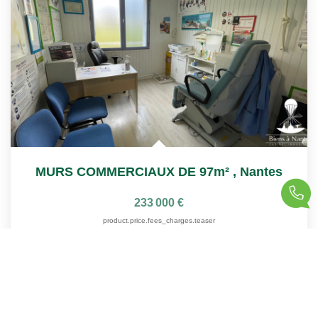
MURS COMMERCIAUX DE 97m²
,
Nantes
233 000 €
product.price.fees_charges.teaser
100
M²
Réf :
2068FG
5
Pièce(s)