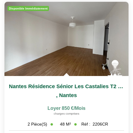
Nous Rejoindre
Disponible Immédiatement
Nos Actualités
CONTACT
Nantes Résidence Sénior Les Castalies T2 À Louer
,
Nantes
Loyer 850 €/mois
charges comprises
48
M²
Réf :
2206CR
2
Pièce(s)