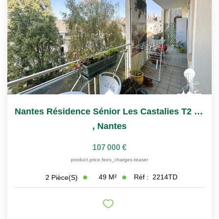
Nantes Résidence Sénior Les Castalies T2 À Vendre Avec...
,
Nantes
107 000 €
product.price.fees_charges.teaser
49
M²
Réf :
2214TD
2
Pièce(s)