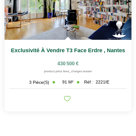
Exclusivité À Vendre T3 Face Erdre
,
Nantes
430 500 €
product.price.fees_charges.teaser
91
M²
Réf :
2221IE
3
Pièce(s)