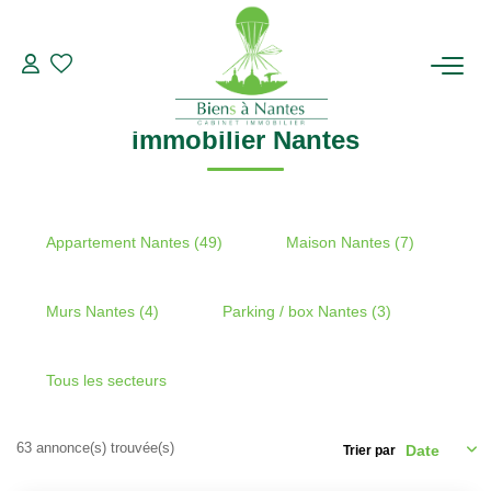
Recherche par ville
immobilier Nantes
Modifier les critères de recherche
Type de transaction
Localisation
Acheter
Localisation
ACHETER
immobilier Nantes
Type de bien
Sélectionnez...
Surface min
LOUER
Plus de critères
Budget max
ESTIMER
Appartement Nantes (49)
Maison Nantes (7)
Créer une alerte
BIENS VENDUS
Murs Nantes (4)
Parking / box Nantes (3)
NOTRE AGENCE
Tous les secteurs
Qui Sommes-Nous
63 annonce(s) trouvée(s)
Trier par
Notre Équipe