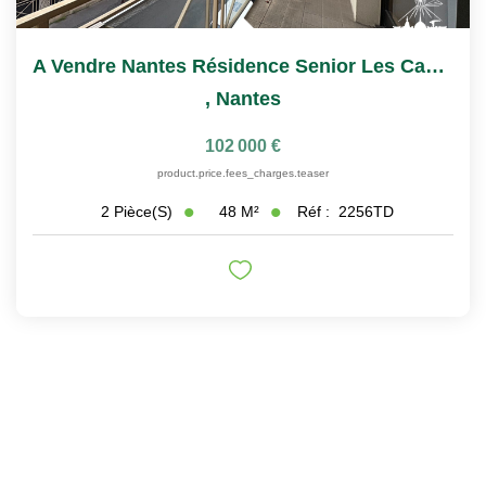
A Vendre Nantes Résidence Senior Les Castalies T2
,
Nantes
102 000 €
product.price.fees_charges.teaser
48
M²
Réf :
2256TD
2
Pièce(s)