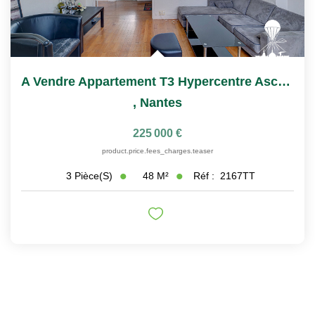
A Vendre Appartement T3 Hypercentre Ascenseur Et Cave
,
Nantes
225 000 €
product.price.fees_charges.teaser
48
M²
Réf :
2167TT
3
Pièce(s)