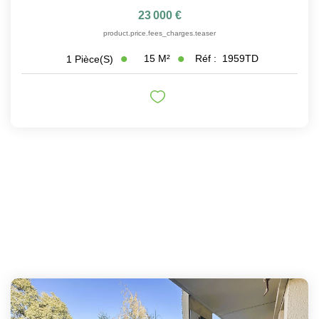
23 000 €
product.price.fees_charges.teaser
15
M²
Réf :
1959TD
1
Pièce(s)