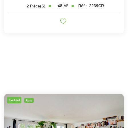
48
M²
Réf :
2239CR
2
Pièce(s)
Exclusif
Rare