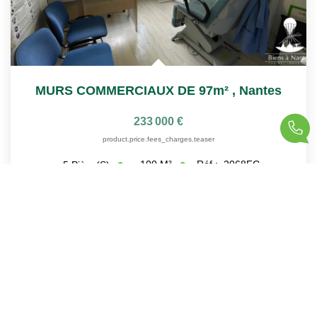
MURS COMMERCIAUX DE 97m²
,
Nantes
233 000 €
product.price.fees_charges.teaser
100
M²
Réf :
2068FG
5
Pièce(s)