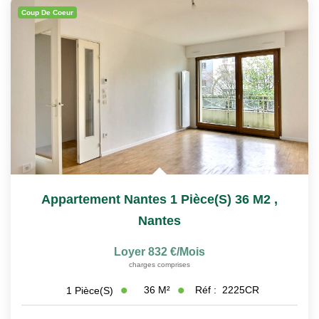
Coup De Coeur
Appartement Nantes 1 Pièce(s) 36 M2
,
Nantes
Loyer 832 €/mois
charges comprises
36
M²
Réf :
2225CR
1
Pièce(s)