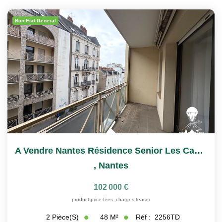
Bon Etat General
A Vendre Nantes Résidence Senior Les Castalies T2
,
Nantes
102 000 €
product.price.fees_charges.teaser
48
M²
Réf :
2256TD
2
Pièce(s)