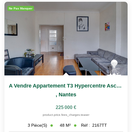
Nous Rejoindre
Ne Pas Manquer
Nos Actualités
CONTACT
A Vendre Appartement T3 Hypercentre Ascenseur Et Cave
,
Nantes
225 000 €
product.price.fees_charges.teaser
48
M²
Réf :
2167TT
3
Pièce(s)