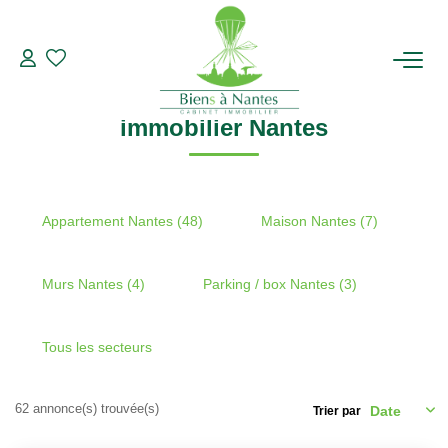
Recherche par ville
immobilier Nantes
Modifier les critères de recherche
Type de transaction
Localisation
Acheter
Localisation
ACHETER
immobilier Nantes
Type de bien
Sélectionnez...
Surface min
LOUER
Plus de critères
Budget max
ESTIMER
Appartement Nantes (48)
Maison Nantes (7)
Créer une alerte
BIENS VENDUS
Murs Nantes (4)
Parking / box Nantes (3)
NOTRE AGENCE
Tous les secteurs
Qui Sommes-Nous
62 annonce(s) trouvée(s)
Trier par
Notre Équipe