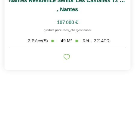
Nantes Résidence Sénior Les Castalies T2 À Vendre Avec...
,
Nantes
107 000 €
product.price.fees_charges.teaser
49
M²
Réf :
2214TD
2
Pièce(s)