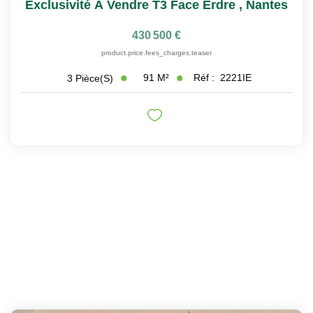
Exclusivité À Vendre T3 Face Erdre
,
Nantes
430 500 €
product.price.fees_charges.teaser
91
M²
Réf :
2221IE
3
Pièce(s)