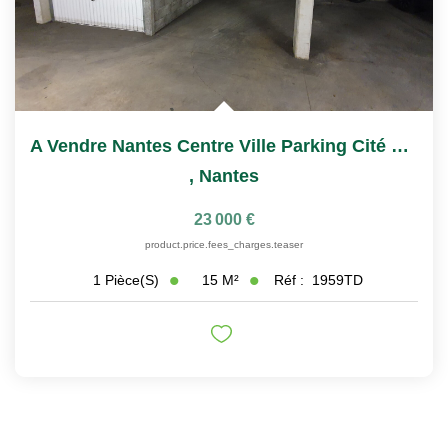
A Vendre Nantes Centre Ville Parking Cité Des Congrès
,
Nantes
23 000 €
product.price.fees_charges.teaser
15
M²
Réf :
1959TD
1
Pièce(s)