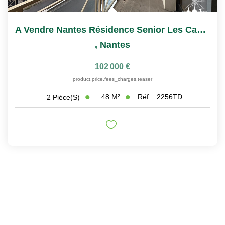
A Vendre Nantes Résidence Senior Les Castalies T2
,
Nantes
102 000 €
product.price.fees_charges.teaser
48
M²
Réf :
2256TD
2
Pièce(s)