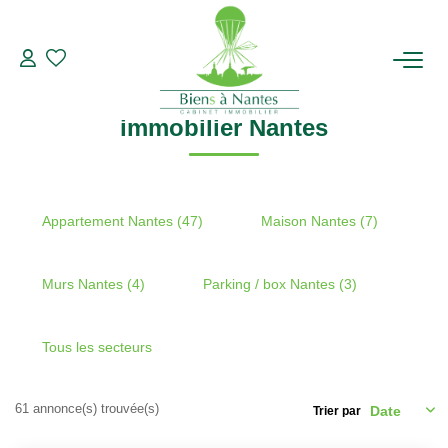
Recherche par ville
immobilier Nantes
Modifier les critères de recherche
Type de transaction
Localisation
Acheter
Localisation
ACHETER
immobilier Nantes
Type de bien
Sélectionnez...
Surface min
LOUER
Plus de critères
Budget max
ESTIMER
Appartement Nantes (47)
Maison Nantes (7)
Créer une alerte
BIENS VENDUS
Murs Nantes (4)
Parking / box Nantes (3)
NOTRE AGENCE
Tous les secteurs
Qui Sommes-Nous
61 annonce(s) trouvée(s)
Trier par
Notre Équipe