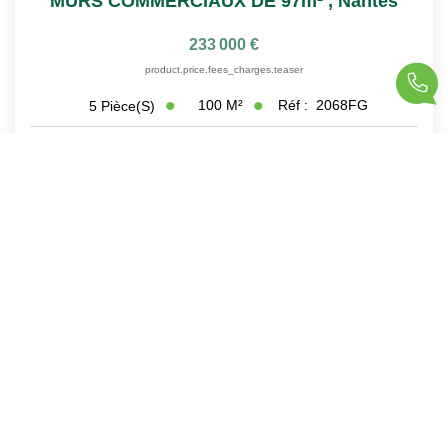
MURS COMMERCIAUX DE 97m²
,
Nantes
233 000 €
product.price.fees_charges.teaser
100
M²
Réf :
2068FG
5
Pièce(s)