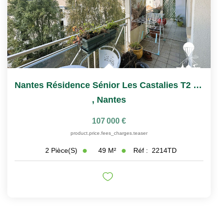
Nantes Résidence Sénior Les Castalies T2 À Vendre Avec...
,
Nantes
107 000 €
product.price.fees_charges.teaser
49
M²
Réf :
2214TD
2
Pièce(s)