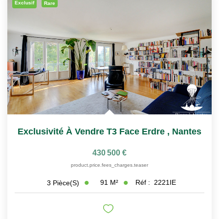
Exclusif
Rare
Exclusivité À Vendre T3 Face Erdre
,
Nantes
430 500 €
product.price.fees_charges.teaser
91
M²
Réf :
2221IE
3
Pièce(s)