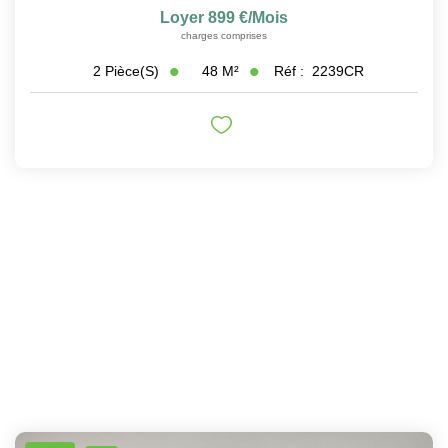
Loyer 899 €/mois
charges comprises
48
M²
Réf :
2239CR
2
Pièce(s)