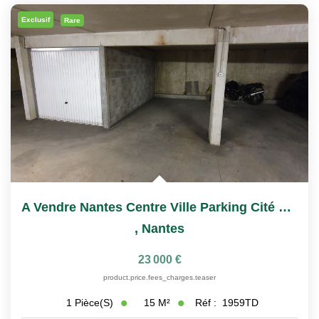
Nous Rejoindre
Exclusif
Rare
Nos Actualités
CONTACT
A Vendre Nantes Centre Ville Parking Cité Des Congrès
,
Nantes
23 000 €
product.price.fees_charges.teaser
15
M²
Réf :
1959TD
1
Pièce(s)